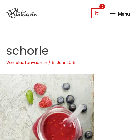
Zum
Menü
Inhalt
Menü
springen
schorle
Von
blueten-admin
/
6. Juni 2016