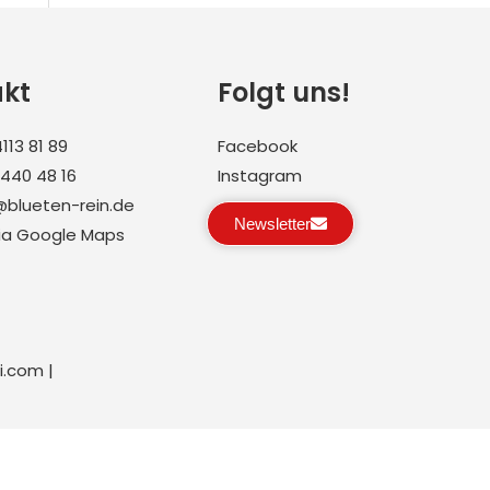
akt
Folgt uns!
113 81 89
Facebook
2440 48 16
Instagram
@blueten-rein.de
Newsletter
via Google Maps
i.com |